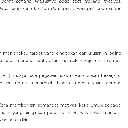
eran penting khususnya pada saat training motivasi
alitas akan memberikan dorongan semangat pada setiap
 menjangkau target yang diharapkan dan urusan ini paling
ara terus menerus tentu akan merasakan kejenuhan sampai
ja.
hment) supaya para pegawai tidak merasa bosan bekerja di
ksanakan untuk menambah kinerja mereka yakni dengan
.
 Kerja memberikan semangat motivasi kerja untuk pegawai
rapan yang diinginkan perusahaan. Banyak sekali manfaat
an antara lain: