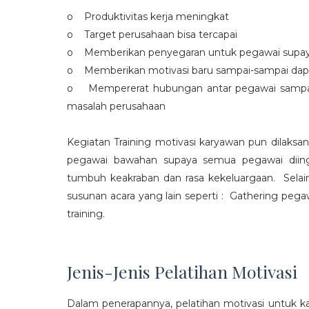
o Produktivitas kerja meningkat
o Target perusahaan bisa tercapai
o Memberikan penyegaran untuk pegawai supaya t
o Memberikan motivasi baru sampai-sampai dap
o Mempererat hubungan antar pegawai sampa
masalah perusahaan
Kegiatan Training motivasi karyawan pun dilaksa
pegawai bawahan supaya semua pegawai diing
tumbuh keakraban dan rasa kekeluargaan. Selain
susunan acara yang lain seperti : Gathering peg
training.
Jenis-Jenis Pelatihan Motivasi
Dalam penerapannya, pelatihan motivasi untuk k