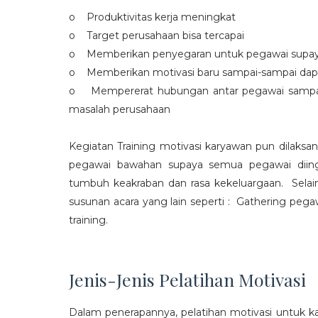
o Produktivitas kerja meningkat
o Target perusahaan bisa tercapai
o Memberikan penyegaran untuk pegawai supaya t
o Memberikan motivasi baru sampai-sampai dap
o Mempererat hubungan antar pegawai sampa
masalah perusahaan
Kegiatan Training motivasi karyawan pun dilaksa
pegawai bawahan supaya semua pegawai diing
tumbuh keakraban dan rasa kekeluargaan. Selain
susunan acara yang lain seperti : Gathering peg
training.
Jenis-Jenis Pelatihan Motivasi
Dalam penerapannya, pelatihan motivasi untuk k