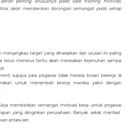
eran penting khususnya pada saat training motivasi
alitas akan memberikan dorongan semangat pada setiap
 menjangkau target yang diharapkan dan urusan ini paling
ara terus menerus tentu akan merasakan kejenuhan sampai
ja.
hment) supaya para pegawai tidak merasa bosan bekerja di
ksanakan untuk menambah kinerja mereka yakni dengan
.
 Kerja memberikan semangat motivasi kerja untuk pegawai
rapan yang diinginkan perusahaan. Banyak sekali manfaat
an antara lain: