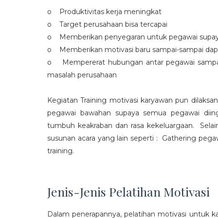
o Produktivitas kerja meningkat
o Target perusahaan bisa tercapai
o Memberikan penyegaran untuk pegawai supaya t
o Memberikan motivasi baru sampai-sampai dap
o Mempererat hubungan antar pegawai sampa
masalah perusahaan
Kegiatan Training motivasi karyawan pun dilaksa
pegawai bawahan supaya semua pegawai diing
tumbuh keakraban dan rasa kekeluargaan. Selain
susunan acara yang lain seperti : Gathering peg
training.
Jenis-Jenis Pelatihan Motivasi
Dalam penerapannya, pelatihan motivasi untuk k