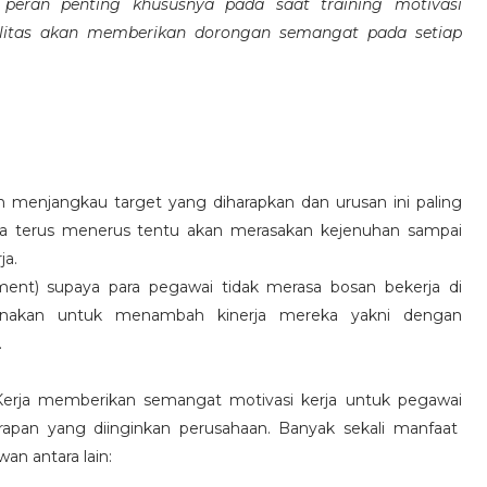
eran penting khususnya pada saat training motivasi
alitas akan memberikan dorongan semangat pada setiap
 menjangkau target yang diharapkan dan urusan ini paling
ara terus menerus tentu akan merasakan kejenuhan sampai
ja.
hment) supaya para pegawai tidak merasa bosan bekerja di
ksanakan untuk menambah kinerja mereka yakni dengan
.
 Kerja memberikan semangat motivasi kerja untuk pegawai
rapan yang diinginkan perusahaan. Banyak sekali manfaat
an antara lain: