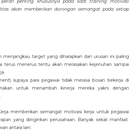
eran penting khususnya pada saat training motivasi
alitas akan memberikan dorongan semangat pada setiap
 menjangkau target yang diharapkan dan urusan ini paling
ara terus menerus tentu akan merasakan kejenuhan sampai
ja.
hment) supaya para pegawai tidak merasa bosan bekerja di
ksanakan untuk menambah kinerja mereka yakni dengan
.
 Kerja memberikan semangat motivasi kerja untuk pegawai
rapan yang diinginkan perusahaan. Banyak sekali manfaat
an antara lain: