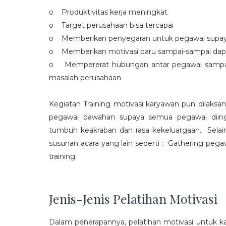
o Produktivitas kerja meningkat
o Target perusahaan bisa tercapai
o Memberikan penyegaran untuk pegawai supaya t
o Memberikan motivasi baru sampai-sampai dap
o Mempererat hubungan antar pegawai sampa
masalah perusahaan
Kegiatan Training motivasi karyawan pun dilaksa
pegawai bawahan supaya semua pegawai diing
tumbuh keakraban dan rasa kekeluargaan. Selain
susunan acara yang lain seperti : Gathering peg
training.
Jenis-Jenis Pelatihan Motivasi
Dalam penerapannya, pelatihan motivasi untuk k