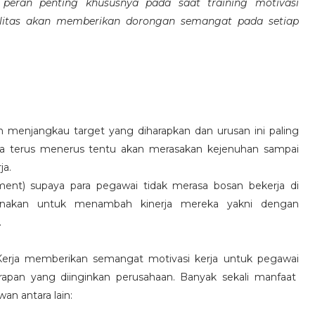
eran penting khususnya pada saat training motivasi
alitas akan memberikan dorongan semangat pada setiap
 menjangkau target yang diharapkan dan urusan ini paling
ara terus menerus tentu akan merasakan kejenuhan sampai
ja.
hment) supaya para pegawai tidak merasa bosan bekerja di
ksanakan untuk menambah kinerja mereka yakni dengan
.
 Kerja memberikan semangat motivasi kerja untuk pegawai
rapan yang diinginkan perusahaan. Banyak sekali manfaat
an antara lain: