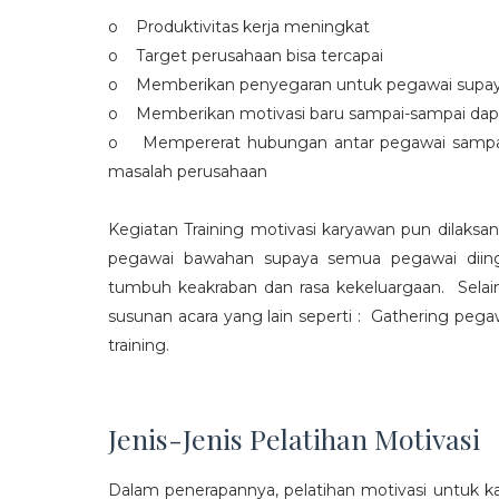
o Produktivitas kerja meningkat
o Target perusahaan bisa tercapai
o Memberikan penyegaran untuk pegawai supaya t
o Memberikan motivasi baru sampai-sampai dap
o Mempererat hubungan antar pegawai sampa
masalah perusahaan
Kegiatan Training motivasi karyawan pun dilaksa
pegawai bawahan supaya semua pegawai diing
tumbuh keakraban dan rasa kekeluargaan. Selain
susunan acara yang lain seperti : Gathering peg
training.
Jenis-Jenis Pelatihan Motivasi
Dalam penerapannya, pelatihan motivasi untuk k