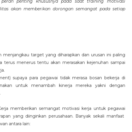
eran penting khususnya pada saat training motivasi
alitas akan memberikan dorongan semangat pada setiap
 menjangkau target yang diharapkan dan urusan ini paling
ara terus menerus tentu akan merasakan kejenuhan sampai
ja.
hment) supaya para pegawai tidak merasa bosan bekerja di
ksanakan untuk menambah kinerja mereka yakni dengan
.
 Kerja memberikan semangat motivasi kerja untuk pegawai
rapan yang diinginkan perusahaan. Banyak sekali manfaat
an antara lain: