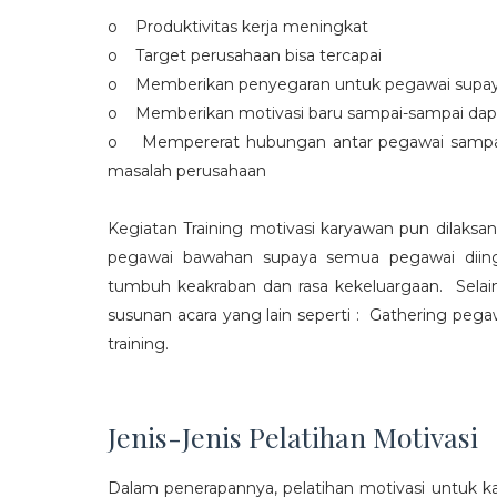
o Produktivitas kerja meningkat
o Target perusahaan bisa tercapai
o Memberikan penyegaran untuk pegawai supaya t
o Memberikan motivasi baru sampai-sampai dap
o Mempererat hubungan antar pegawai sampa
masalah perusahaan
Kegiatan Training motivasi karyawan pun dilaksa
pegawai bawahan supaya semua pegawai diing
tumbuh keakraban dan rasa kekeluargaan. Selain
susunan acara yang lain seperti : Gathering peg
training.
Jenis-Jenis Pelatihan Motivasi
Dalam penerapannya, pelatihan motivasi untuk k