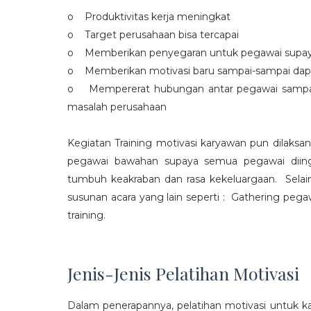
o Produktivitas kerja meningkat
o Target perusahaan bisa tercapai
o Memberikan penyegaran untuk pegawai supaya t
o Memberikan motivasi baru sampai-sampai dap
o Mempererat hubungan antar pegawai sampa
masalah perusahaan
Kegiatan Training motivasi karyawan pun dilaksa
pegawai bawahan supaya semua pegawai diing
tumbuh keakraban dan rasa kekeluargaan. Selain
susunan acara yang lain seperti : Gathering peg
training.
Jenis-Jenis Pelatihan Motivasi
Dalam penerapannya, pelatihan motivasi untuk k