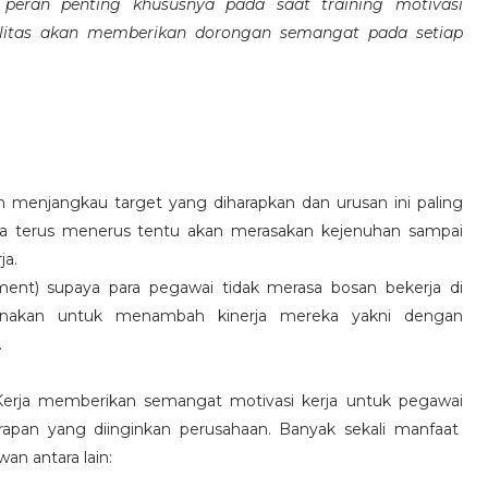
eran penting khususnya pada saat training motivasi
alitas akan memberikan dorongan semangat pada setiap
 menjangkau target yang diharapkan dan urusan ini paling
ara terus menerus tentu akan merasakan kejenuhan sampai
ja.
hment) supaya para pegawai tidak merasa bosan bekerja di
ksanakan untuk menambah kinerja mereka yakni dengan
.
 Kerja memberikan semangat motivasi kerja untuk pegawai
rapan yang diinginkan perusahaan. Banyak sekali manfaat
an antara lain: