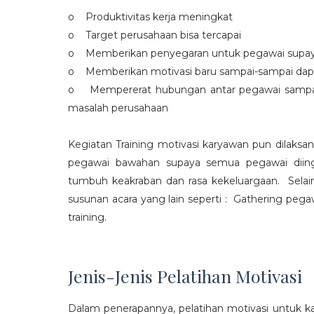
o Produktivitas kerja meningkat
o Target perusahaan bisa tercapai
o Memberikan penyegaran untuk pegawai supaya t
o Memberikan motivasi baru sampai-sampai dap
o Mempererat hubungan antar pegawai sampa
masalah perusahaan
Kegiatan Training motivasi karyawan pun dilaksa
pegawai bawahan supaya semua pegawai diing
tumbuh keakraban dan rasa kekeluargaan. Selain
susunan acara yang lain seperti : Gathering peg
training.
Jenis-Jenis Pelatihan Motivasi
Dalam penerapannya, pelatihan motivasi untuk k