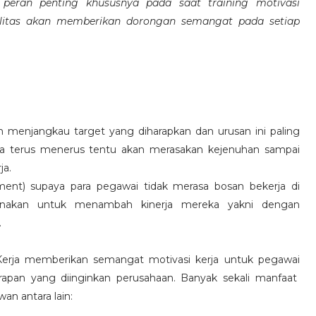
eran penting khususnya pada saat training motivasi
alitas akan memberikan dorongan semangat pada setiap
 menjangkau target yang diharapkan dan urusan ini paling
ara terus menerus tentu akan merasakan kejenuhan sampai
ja.
hment) supaya para pegawai tidak merasa bosan bekerja di
ksanakan untuk menambah kinerja mereka yakni dengan
.
 Kerja memberikan semangat motivasi kerja untuk pegawai
rapan yang diinginkan perusahaan. Banyak sekali manfaat
an antara lain: