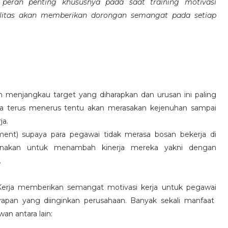
eran penting khususnya pada saat training motivasi
alitas akan memberikan dorongan semangat pada setiap
 menjangkau target yang diharapkan dan urusan ini paling
ara terus menerus tentu akan merasakan kejenuhan sampai
ja.
hment) supaya para pegawai tidak merasa bosan bekerja di
ksanakan untuk menambah kinerja mereka yakni dengan
.
 Kerja memberikan semangat motivasi kerja untuk pegawai
rapan yang diinginkan perusahaan. Banyak sekali manfaat
an antara lain: