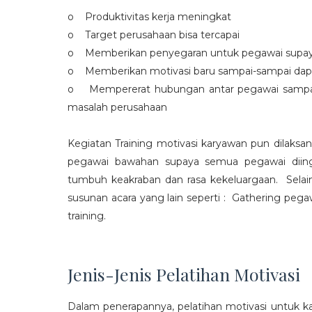
o Produktivitas kerja meningkat
o Target perusahaan bisa tercapai
o Memberikan penyegaran untuk pegawai supaya t
o Memberikan motivasi baru sampai-sampai dap
o Mempererat hubungan antar pegawai sampa
masalah perusahaan
Kegiatan Training motivasi karyawan pun dilaksa
pegawai bawahan supaya semua pegawai diing
tumbuh keakraban dan rasa kekeluargaan. Selain
susunan acara yang lain seperti : Gathering peg
training.
Jenis-Jenis Pelatihan Motivasi
Dalam penerapannya, pelatihan motivasi untuk k