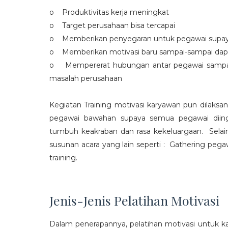
o Produktivitas kerja meningkat
o Target perusahaan bisa tercapai
o Memberikan penyegaran untuk pegawai supaya t
o Memberikan motivasi baru sampai-sampai dap
o Mempererat hubungan antar pegawai sampa
masalah perusahaan
Kegiatan Training motivasi karyawan pun dilaksa
pegawai bawahan supaya semua pegawai diing
tumbuh keakraban dan rasa kekeluargaan. Selain
susunan acara yang lain seperti : Gathering peg
training.
Jenis-Jenis Pelatihan Motivasi
Dalam penerapannya, pelatihan motivasi untuk k