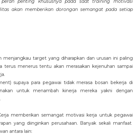
eran penting khususnya pada saat training motivasi
alitas akan memberikan dorongan semangat pada setiap
 menjangkau target yang diharapkan dan urusan ini paling
ara terus menerus tentu akan merasakan kejenuhan sampai
ja.
hment) supaya para pegawai tidak merasa bosan bekerja di
ksanakan untuk menambah kinerja mereka yakni dengan
.
 Kerja memberikan semangat motivasi kerja untuk pegawai
rapan yang diinginkan perusahaan. Banyak sekali manfaat
an antara lain: