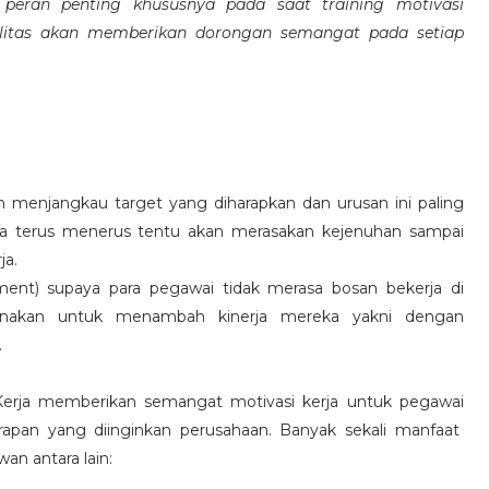
eran penting khususnya pada saat training motivasi
alitas akan memberikan dorongan semangat pada setiap
 menjangkau target yang diharapkan dan urusan ini paling
ara terus menerus tentu akan merasakan kejenuhan sampai
ja.
hment) supaya para pegawai tidak merasa bosan bekerja di
ksanakan untuk menambah kinerja mereka yakni dengan
.
 Kerja memberikan semangat motivasi kerja untuk pegawai
rapan yang diinginkan perusahaan. Banyak sekali manfaat
an antara lain: