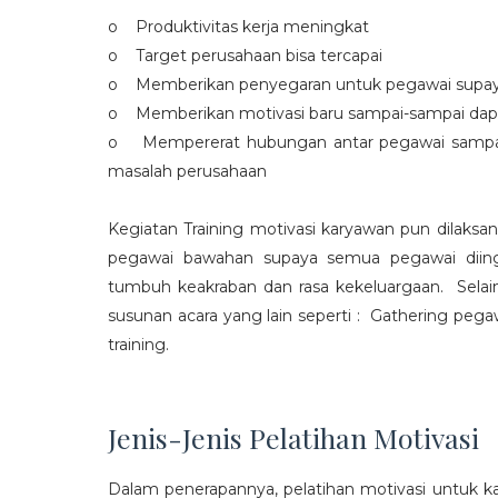
o Produktivitas kerja meningkat
o Target perusahaan bisa tercapai
o Memberikan penyegaran untuk pegawai supaya t
o Memberikan motivasi baru sampai-sampai dap
o Mempererat hubungan antar pegawai sampa
masalah perusahaan
Kegiatan Training motivasi karyawan pun dilaksa
pegawai bawahan supaya semua pegawai diing
tumbuh keakraban dan rasa kekeluargaan. Selain
susunan acara yang lain seperti : Gathering peg
training.
Jenis-Jenis Pelatihan Motivasi
Dalam penerapannya, pelatihan motivasi untuk k