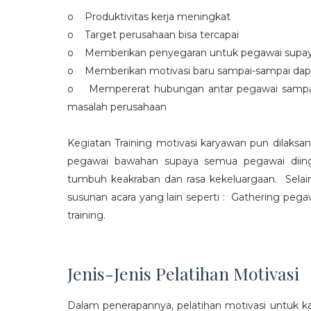
o Produktivitas kerja meningkat
o Target perusahaan bisa tercapai
o Memberikan penyegaran untuk pegawai supaya t
o Memberikan motivasi baru sampai-sampai dap
o Mempererat hubungan antar pegawai sampa
masalah perusahaan
Kegiatan Training motivasi karyawan pun dilaksa
pegawai bawahan supaya semua pegawai diing
tumbuh keakraban dan rasa kekeluargaan. Selain
susunan acara yang lain seperti : Gathering peg
training.
Jenis-Jenis Pelatihan Motivasi
Dalam penerapannya, pelatihan motivasi untuk k