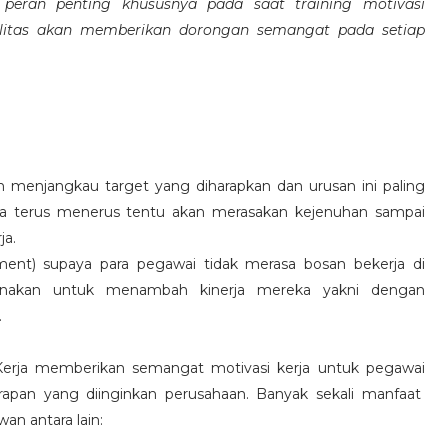
eran penting khususnya pada saat training motivasi
alitas akan memberikan dorongan semangat pada setiap
 menjangkau target yang diharapkan dan urusan ini paling
ara terus menerus tentu akan merasakan kejenuhan sampai
ja.
hment) supaya para pegawai tidak merasa bosan bekerja di
ksanakan untuk menambah kinerja mereka yakni dengan
.
 Kerja memberikan semangat motivasi kerja untuk pegawai
rapan yang diinginkan perusahaan. Banyak sekali manfaat
an antara lain: