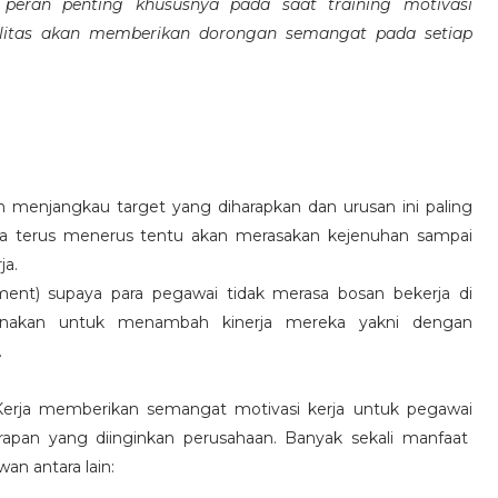
eran penting khususnya pada saat training motivasi
alitas akan memberikan dorongan semangat pada setiap
 menjangkau target yang diharapkan dan urusan ini paling
ara terus menerus tentu akan merasakan kejenuhan sampai
ja.
hment) supaya para pegawai tidak merasa bosan bekerja di
ksanakan untuk menambah kinerja mereka yakni dengan
.
 Kerja memberikan semangat motivasi kerja untuk pegawai
rapan yang diinginkan perusahaan. Banyak sekali manfaat
an antara lain: