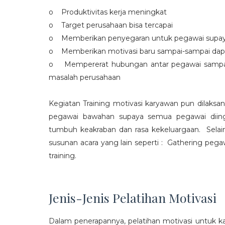
o Produktivitas kerja meningkat
o Target perusahaan bisa tercapai
o Memberikan penyegaran untuk pegawai supaya t
o Memberikan motivasi baru sampai-sampai dap
o Mempererat hubungan antar pegawai sampa
masalah perusahaan
Kegiatan Training motivasi karyawan pun dilaksa
pegawai bawahan supaya semua pegawai diing
tumbuh keakraban dan rasa kekeluargaan. Selain
susunan acara yang lain seperti : Gathering peg
training.
Jenis-Jenis Pelatihan Motivasi
Dalam penerapannya, pelatihan motivasi untuk k