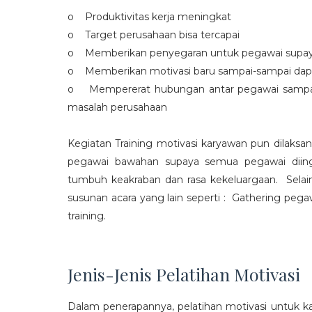
o Produktivitas kerja meningkat
o Target perusahaan bisa tercapai
o Memberikan penyegaran untuk pegawai supaya t
o Memberikan motivasi baru sampai-sampai dap
o Mempererat hubungan antar pegawai sampa
masalah perusahaan
Kegiatan Training motivasi karyawan pun dilaksa
pegawai bawahan supaya semua pegawai diing
tumbuh keakraban dan rasa kekeluargaan. Selain
susunan acara yang lain seperti : Gathering peg
training.
Jenis-Jenis Pelatihan Motivasi
Dalam penerapannya, pelatihan motivasi untuk k