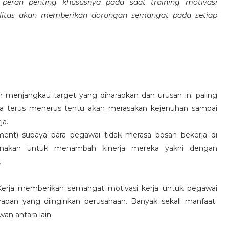
eran penting khususnya pada saat training motivasi
alitas akan memberikan dorongan semangat pada setiap
 menjangkau target yang diharapkan dan urusan ini paling
ara terus menerus tentu akan merasakan kejenuhan sampai
ja.
hment) supaya para pegawai tidak merasa bosan bekerja di
ksanakan untuk menambah kinerja mereka yakni dengan
.
 Kerja memberikan semangat motivasi kerja untuk pegawai
rapan yang diinginkan perusahaan. Banyak sekali manfaat
an antara lain: