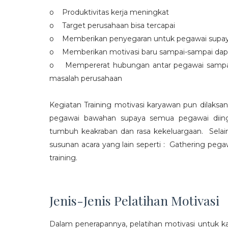
o Produktivitas kerja meningkat
o Target perusahaan bisa tercapai
o Memberikan penyegaran untuk pegawai supaya t
o Memberikan motivasi baru sampai-sampai dap
o Mempererat hubungan antar pegawai sampa
masalah perusahaan
Kegiatan Training motivasi karyawan pun dilaksa
pegawai bawahan supaya semua pegawai diing
tumbuh keakraban dan rasa kekeluargaan. Selain
susunan acara yang lain seperti : Gathering peg
training.
Jenis-Jenis Pelatihan Motivasi
Dalam penerapannya, pelatihan motivasi untuk k