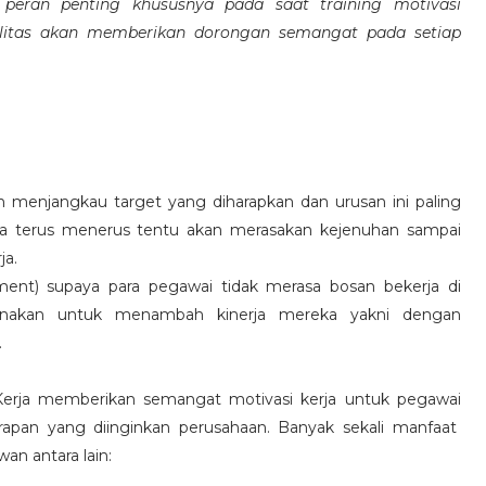
eran penting khususnya pada saat training motivasi
alitas akan memberikan dorongan semangat pada setiap
 menjangkau target yang diharapkan dan urusan ini paling
ara terus menerus tentu akan merasakan kejenuhan sampai
ja.
hment) supaya para pegawai tidak merasa bosan bekerja di
ksanakan untuk menambah kinerja mereka yakni dengan
.
 Kerja memberikan semangat motivasi kerja untuk pegawai
rapan yang diinginkan perusahaan. Banyak sekali manfaat
an antara lain: