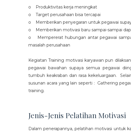
o Produktivitas kerja meningkat
o Target perusahaan bisa tercapai
o Memberikan penyegaran untuk pegawai supaya t
o Memberikan motivasi baru sampai-sampai dap
o Mempererat hubungan antar pegawai sampa
masalah perusahaan
Kegiatan Training motivasi karyawan pun dilaksa
pegawai bawahan supaya semua pegawai diing
tumbuh keakraban dan rasa kekeluargaan. Selain
susunan acara yang lain seperti : Gathering peg
training.
Jenis-Jenis Pelatihan Motivasi
Dalam penerapannya, pelatihan motivasi untuk k