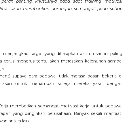
eran penting khususnya pada saat training motivasi
alitas akan memberikan dorongan semangat pada setiap
 menjangkau target yang diharapkan dan urusan ini paling
ara terus menerus tentu akan merasakan kejenuhan sampai
ja.
hment) supaya para pegawai tidak merasa bosan bekerja di
ksanakan untuk menambah kinerja mereka yakni dengan
.
 Kerja memberikan semangat motivasi kerja untuk pegawai
rapan yang diinginkan perusahaan. Banyak sekali manfaat
an antara lain: