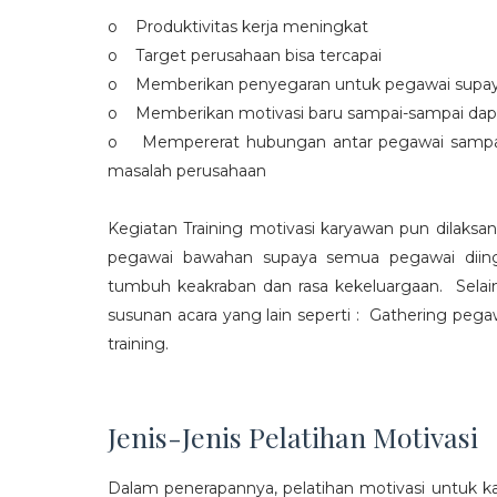
o Produktivitas kerja meningkat
o Target perusahaan bisa tercapai
o Memberikan penyegaran untuk pegawai supaya t
o Memberikan motivasi baru sampai-sampai dap
o Mempererat hubungan antar pegawai sampa
masalah perusahaan
Kegiatan Training motivasi karyawan pun dilaksa
pegawai bawahan supaya semua pegawai diing
tumbuh keakraban dan rasa kekeluargaan. Selain
susunan acara yang lain seperti : Gathering peg
training.
Jenis-Jenis Pelatihan Motivasi
Dalam penerapannya, pelatihan motivasi untuk k