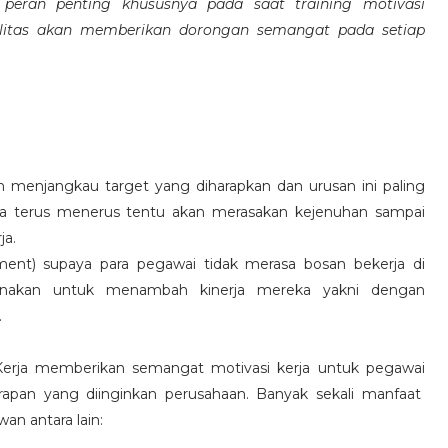
eran penting khususnya pada saat training motivasi
alitas akan memberikan dorongan semangat pada setiap
 menjangkau target yang diharapkan dan urusan ini paling
ara terus menerus tentu akan merasakan kejenuhan sampai
ja.
hment) supaya para pegawai tidak merasa bosan bekerja di
ksanakan untuk menambah kinerja mereka yakni dengan
.
 Kerja memberikan semangat motivasi kerja untuk pegawai
rapan yang diinginkan perusahaan. Banyak sekali manfaat
an antara lain: