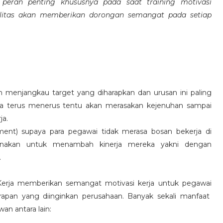
eran penting khususnya pada saat training motivasi
alitas akan memberikan dorongan semangat pada setiap
 menjangkau target yang diharapkan dan urusan ini paling
ara terus menerus tentu akan merasakan kejenuhan sampai
ja.
hment) supaya para pegawai tidak merasa bosan bekerja di
ksanakan untuk menambah kinerja mereka yakni dengan
.
 Kerja memberikan semangat motivasi kerja untuk pegawai
rapan yang diinginkan perusahaan. Banyak sekali manfaat
an antara lain: