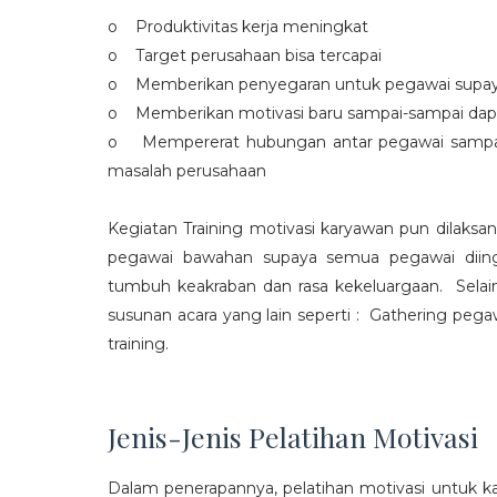
o Produktivitas kerja meningkat
o Target perusahaan bisa tercapai
o Memberikan penyegaran untuk pegawai supaya t
o Memberikan motivasi baru sampai-sampai dap
o Mempererat hubungan antar pegawai sampa
masalah perusahaan
Kegiatan Training motivasi karyawan pun dilaksa
pegawai bawahan supaya semua pegawai diing
tumbuh keakraban dan rasa kekeluargaan. Selain
susunan acara yang lain seperti : Gathering peg
training.
Jenis-Jenis Pelatihan Motivasi
Dalam penerapannya, pelatihan motivasi untuk k