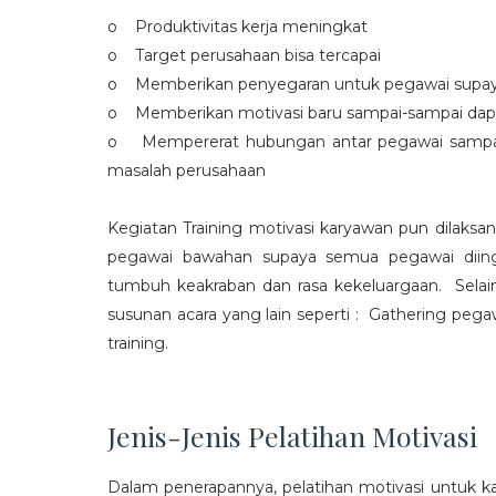
o Produktivitas kerja meningkat
o Target perusahaan bisa tercapai
o Memberikan penyegaran untuk pegawai supaya t
o Memberikan motivasi baru sampai-sampai dap
o Mempererat hubungan antar pegawai sampa
masalah perusahaan
Kegiatan Training motivasi karyawan pun dilaksa
pegawai bawahan supaya semua pegawai diing
tumbuh keakraban dan rasa kekeluargaan. Selain
susunan acara yang lain seperti : Gathering peg
training.
Jenis-Jenis Pelatihan Motivasi
Dalam penerapannya, pelatihan motivasi untuk k