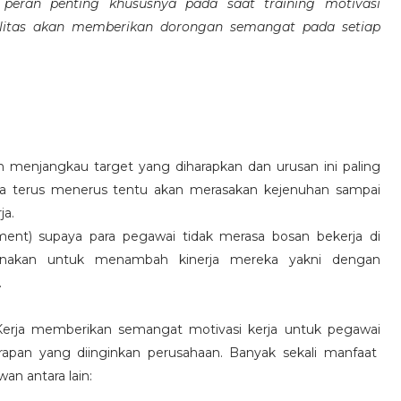
eran penting khususnya pada saat training motivasi
alitas akan memberikan dorongan semangat pada setiap
 menjangkau target yang diharapkan dan urusan ini paling
ara terus menerus tentu akan merasakan kejenuhan sampai
ja.
hment) supaya para pegawai tidak merasa bosan bekerja di
ksanakan untuk menambah kinerja mereka yakni dengan
.
 Kerja memberikan semangat motivasi kerja untuk pegawai
rapan yang diinginkan perusahaan. Banyak sekali manfaat
an antara lain: