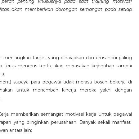
eran penting khususnya pada saat training motivasi
alitas akan memberikan dorongan semangat pada setiap
 menjangkau target yang diharapkan dan urusan ini paling
ara terus menerus tentu akan merasakan kejenuhan sampai
ja.
hment) supaya para pegawai tidak merasa bosan bekerja di
ksanakan untuk menambah kinerja mereka yakni dengan
.
 Kerja memberikan semangat motivasi kerja untuk pegawai
rapan yang diinginkan perusahaan. Banyak sekali manfaat
an antara lain: