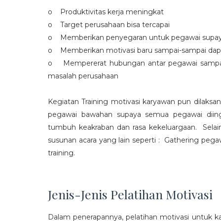
o Produktivitas kerja meningkat
o Target perusahaan bisa tercapai
o Memberikan penyegaran untuk pegawai supaya t
o Memberikan motivasi baru sampai-sampai dap
o Mempererat hubungan antar pegawai sampa
masalah perusahaan
Kegiatan Training motivasi karyawan pun dilaksa
pegawai bawahan supaya semua pegawai diing
tumbuh keakraban dan rasa kekeluargaan. Selain
susunan acara yang lain seperti : Gathering peg
training.
Jenis-Jenis Pelatihan Motivasi
Dalam penerapannya, pelatihan motivasi untuk k