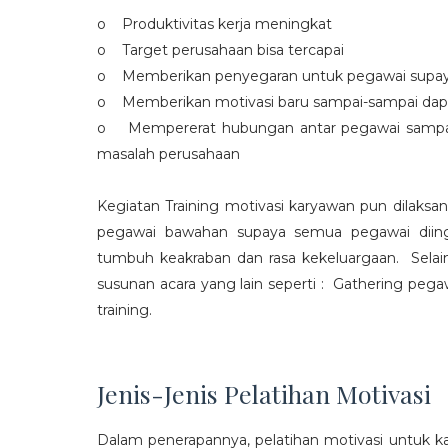
o Produktivitas kerja meningkat
o Target perusahaan bisa tercapai
o Memberikan penyegaran untuk pegawai supaya t
o Memberikan motivasi baru sampai-sampai dap
o Mempererat hubungan antar pegawai sampa
masalah perusahaan
Kegiatan Training motivasi karyawan pun dilaksa
pegawai bawahan supaya semua pegawai diing
tumbuh keakraban dan rasa kekeluargaan. Selain
susunan acara yang lain seperti : Gathering peg
training.
Jenis-Jenis Pelatihan Motivasi
Dalam penerapannya, pelatihan motivasi untuk k