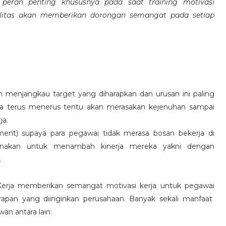
eran penting khususnya pada saat training motivasi
alitas akan memberikan dorongan semangat pada setiap
 menjangkau target yang diharapkan dan urusan ini paling
ara terus menerus tentu akan merasakan kejenuhan sampai
ja.
hment) supaya para pegawai tidak merasa bosan bekerja di
ksanakan untuk menambah kinerja mereka yakni dengan
.
 Kerja memberikan semangat motivasi kerja untuk pegawai
rapan yang diinginkan perusahaan. Banyak sekali manfaat
an antara lain: