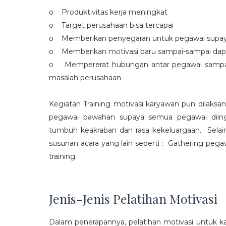
o Produktivitas kerja meningkat
o Target perusahaan bisa tercapai
o Memberikan penyegaran untuk pegawai supaya t
o Memberikan motivasi baru sampai-sampai dap
o Mempererat hubungan antar pegawai sampa
masalah perusahaan
Kegiatan Training motivasi karyawan pun dilaksa
pegawai bawahan supaya semua pegawai diing
tumbuh keakraban dan rasa kekeluargaan. Selain
susunan acara yang lain seperti : Gathering peg
training.
Jenis-Jenis Pelatihan Motivasi
Dalam penerapannya, pelatihan motivasi untuk k