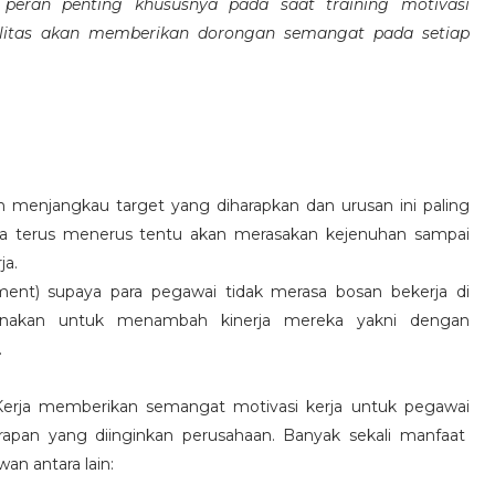
eran penting khususnya pada saat training motivasi
alitas akan memberikan dorongan semangat pada setiap
 menjangkau target yang diharapkan dan urusan ini paling
ara terus menerus tentu akan merasakan kejenuhan sampai
ja.
hment) supaya para pegawai tidak merasa bosan bekerja di
ksanakan untuk menambah kinerja mereka yakni dengan
.
 Kerja memberikan semangat motivasi kerja untuk pegawai
rapan yang diinginkan perusahaan. Banyak sekali manfaat
an antara lain: