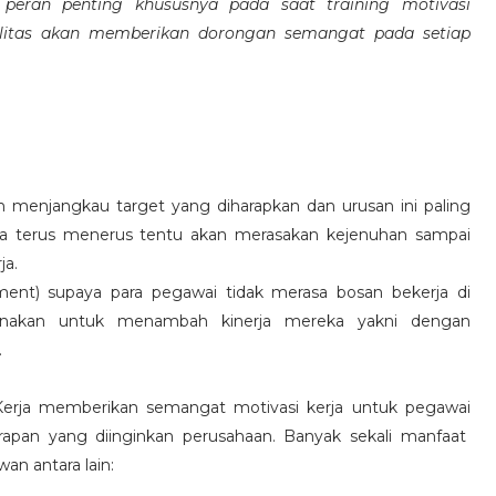
eran penting khususnya pada saat training motivasi
alitas akan memberikan dorongan semangat pada setiap
 menjangkau target yang diharapkan dan urusan ini paling
ara terus menerus tentu akan merasakan kejenuhan sampai
ja.
hment) supaya para pegawai tidak merasa bosan bekerja di
ksanakan untuk menambah kinerja mereka yakni dengan
.
 Kerja memberikan semangat motivasi kerja untuk pegawai
rapan yang diinginkan perusahaan. Banyak sekali manfaat
an antara lain: