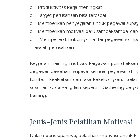
o Produktivitas kerja meningkat
o Target perusahaan bisa tercapai
o Memberikan penyegaran untuk pegawai supaya t
o Memberikan motivasi baru sampai-sampai dap
o Mempererat hubungan antar pegawai sampa
masalah perusahaan
Kegiatan Training motivasi karyawan pun dilaksa
pegawai bawahan supaya semua pegawai diing
tumbuh keakraban dan rasa kekeluargaan. Selain
susunan acara yang lain seperti : Gathering peg
training.
Jenis-Jenis Pelatihan Motivasi
Dalam penerapannya, pelatihan motivasi untuk k