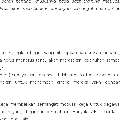
eran penting khususnya pada saat training motivasi
alitas akan memberikan dorongan semangat pada setiap
 menjangkau target yang diharapkan dan urusan ini paling
ara terus menerus tentu akan merasakan kejenuhan sampai
ja.
hment) supaya para pegawai tidak merasa bosan bekerja di
ksanakan untuk menambah kinerja mereka yakni dengan
.
 Kerja memberikan semangat motivasi kerja untuk pegawai
rapan yang diinginkan perusahaan. Banyak sekali manfaat
an antara lain: