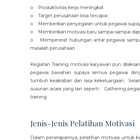
o Produktivitas kerja meningkat
o Target perusahaan bisa tercapai
o Memberikan penyegaran untuk pegawai supaya t
o Memberikan motivasi baru sampai-sampai dap
o Mempererat hubungan antar pegawai sampa
masalah perusahaan
Kegiatan Training motivasi karyawan pun dilaksa
pegawai bawahan supaya semua pegawai diing
tumbuh keakraban dan rasa kekeluargaan. Selain
susunan acara yang lain seperti : Gathering peg
training.
Jenis-Jenis Pelatihan Motivasi
Dalam penerapannya, pelatihan motivasi untuk k