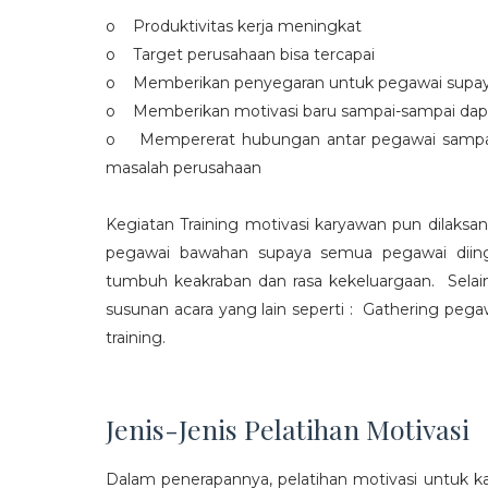
o Produktivitas kerja meningkat
o Target perusahaan bisa tercapai
o Memberikan penyegaran untuk pegawai supaya t
o Memberikan motivasi baru sampai-sampai dap
o Mempererat hubungan antar pegawai sampa
masalah perusahaan
Kegiatan Training motivasi karyawan pun dilaksa
pegawai bawahan supaya semua pegawai diing
tumbuh keakraban dan rasa kekeluargaan. Selain
susunan acara yang lain seperti : Gathering peg
training.
Jenis-Jenis Pelatihan Motivasi
Dalam penerapannya, pelatihan motivasi untuk k