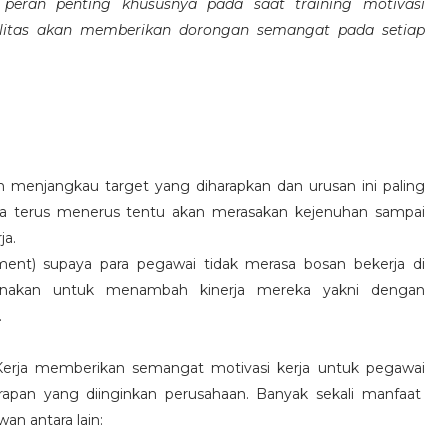
eran penting khususnya pada saat training motivasi
alitas akan memberikan dorongan semangat pada setiap
 menjangkau target yang diharapkan dan urusan ini paling
ara terus menerus tentu akan merasakan kejenuhan sampai
ja.
hment) supaya para pegawai tidak merasa bosan bekerja di
ksanakan untuk menambah kinerja mereka yakni dengan
.
 Kerja memberikan semangat motivasi kerja untuk pegawai
rapan yang diinginkan perusahaan. Banyak sekali manfaat
an antara lain: