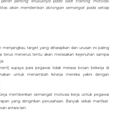
eran penting khususnya pada saat training motivasi
alitas akan memberikan dorongan semangat pada setiap
 menjangkau target yang diharapkan dan urusan ini paling
ara terus menerus tentu akan merasakan kejenuhan sampai
ja.
hment) supaya para pegawai tidak merasa bosan bekerja di
ksanakan untuk menambah kinerja mereka yakni dengan
.
 Kerja memberikan semangat motivasi kerja untuk pegawai
rapan yang diinginkan perusahaan. Banyak sekali manfaat
an antara lain: