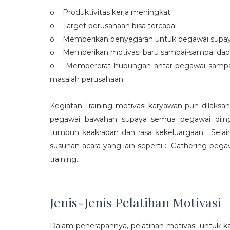
o Produktivitas kerja meningkat
o Target perusahaan bisa tercapai
o Memberikan penyegaran untuk pegawai supaya t
o Memberikan motivasi baru sampai-sampai dap
o Mempererat hubungan antar pegawai sampa
masalah perusahaan
Kegiatan Training motivasi karyawan pun dilaksa
pegawai bawahan supaya semua pegawai diing
tumbuh keakraban dan rasa kekeluargaan. Selain
susunan acara yang lain seperti : Gathering peg
training.
Jenis-Jenis Pelatihan Motivasi
Dalam penerapannya, pelatihan motivasi untuk k