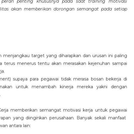
eran penting khususnya pada saat training motivasi
alitas akan memberikan dorongan semangat pada setiap
 menjangkau target yang diharapkan dan urusan ini paling
ara terus menerus tentu akan merasakan kejenuhan sampai
ja.
hment) supaya para pegawai tidak merasa bosan bekerja di
ksanakan untuk menambah kinerja mereka yakni dengan
.
 Kerja memberikan semangat motivasi kerja untuk pegawai
rapan yang diinginkan perusahaan. Banyak sekali manfaat
an antara lain: