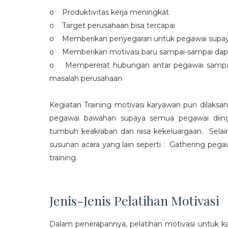
o Produktivitas kerja meningkat
o Target perusahaan bisa tercapai
o Memberikan penyegaran untuk pegawai supaya t
o Memberikan motivasi baru sampai-sampai dap
o Mempererat hubungan antar pegawai sampa
masalah perusahaan
Kegiatan Training motivasi karyawan pun dilaksa
pegawai bawahan supaya semua pegawai diing
tumbuh keakraban dan rasa kekeluargaan. Selain
susunan acara yang lain seperti : Gathering peg
training.
Jenis-Jenis Pelatihan Motivasi
Dalam penerapannya, pelatihan motivasi untuk k