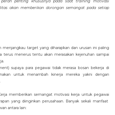
eran penting khususnya pada saat training motivasi
alitas akan memberikan dorongan semangat pada setiap
 menjangkau target yang diharapkan dan urusan ini paling
ara terus menerus tentu akan merasakan kejenuhan sampai
ja.
hment) supaya para pegawai tidak merasa bosan bekerja di
ksanakan untuk menambah kinerja mereka yakni dengan
.
 Kerja memberikan semangat motivasi kerja untuk pegawai
rapan yang diinginkan perusahaan. Banyak sekali manfaat
an antara lain: