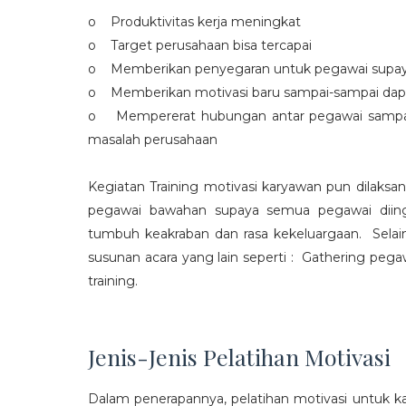
o Produktivitas kerja meningkat
o Target perusahaan bisa tercapai
o Memberikan penyegaran untuk pegawai supaya t
o Memberikan motivasi baru sampai-sampai dap
o Mempererat hubungan antar pegawai sampa
masalah perusahaan
Kegiatan Training motivasi karyawan pun dilaksa
pegawai bawahan supaya semua pegawai diing
tumbuh keakraban dan rasa kekeluargaan. Selain
susunan acara yang lain seperti : Gathering peg
training.
Jenis-Jenis Pelatihan Motivasi
Dalam penerapannya, pelatihan motivasi untuk k