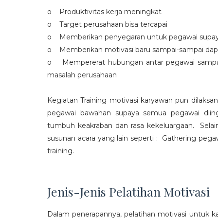
o Produktivitas kerja meningkat
o Target perusahaan bisa tercapai
o Memberikan penyegaran untuk pegawai supaya t
o Memberikan motivasi baru sampai-sampai dap
o Mempererat hubungan antar pegawai sampa
masalah perusahaan
Kegiatan Training motivasi karyawan pun dilaksa
pegawai bawahan supaya semua pegawai diing
tumbuh keakraban dan rasa kekeluargaan. Selain
susunan acara yang lain seperti : Gathering peg
training.
Jenis-Jenis Pelatihan Motivasi
Dalam penerapannya, pelatihan motivasi untuk k