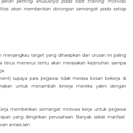
eran penting khususnya pada saat training motivasi
alitas akan memberikan dorongan semangat pada setiap
 menjangkau target yang diharapkan dan urusan ini paling
ara terus menerus tentu akan merasakan kejenuhan sampai
ja.
hment) supaya para pegawai tidak merasa bosan bekerja di
ksanakan untuk menambah kinerja mereka yakni dengan
.
 Kerja memberikan semangat motivasi kerja untuk pegawai
rapan yang diinginkan perusahaan. Banyak sekali manfaat
an antara lain: