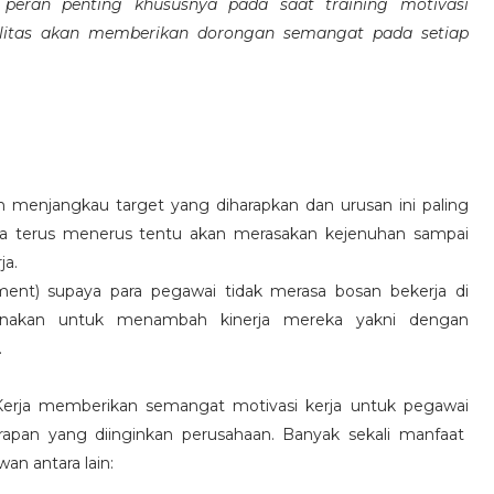
eran penting khususnya pada saat training motivasi
alitas akan memberikan dorongan semangat pada setiap
 menjangkau target yang diharapkan dan urusan ini paling
ara terus menerus tentu akan merasakan kejenuhan sampai
ja.
hment) supaya para pegawai tidak merasa bosan bekerja di
ksanakan untuk menambah kinerja mereka yakni dengan
.
 Kerja memberikan semangat motivasi kerja untuk pegawai
rapan yang diinginkan perusahaan. Banyak sekali manfaat
an antara lain: