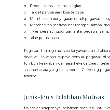
o Produktivitas kerja meningkat
o Target perusahaan bisa tercapai
o Memberikan penyegaran untuk pegawai supaya t
o Memberikan motivasi baru sampai-sampai dap
o Mempererat hubungan antar pegawai sampa
masalah perusahaan
Kegiatan Training motivasi karyawan pun dilaksa
pegawai bawahan supaya semua pegawai diing
tumbuh keakraban dan rasa kekeluargaan. Selain
susunan acara yang lain seperti : Gathering peg
training.
Jenis-Jenis Pelatihan Motivasi
Dalam penerapannya, pelatihan motivasi untuk k