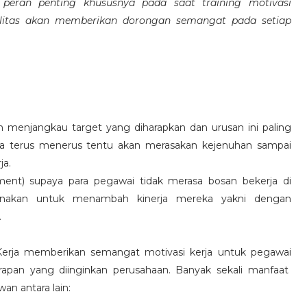
eran penting khususnya pada saat training motivasi
alitas akan memberikan dorongan semangat pada setiap
 menjangkau target yang diharapkan dan urusan ini paling
ara terus menerus tentu akan merasakan kejenuhan sampai
ja.
hment) supaya para pegawai tidak merasa bosan bekerja di
ksanakan untuk menambah kinerja mereka yakni dengan
.
 Kerja memberikan semangat motivasi kerja untuk pegawai
rapan yang diinginkan perusahaan. Banyak sekali manfaat
an antara lain: