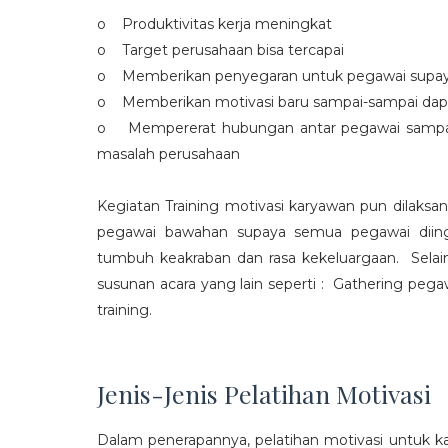
o Produktivitas kerja meningkat
o Target perusahaan bisa tercapai
o Memberikan penyegaran untuk pegawai supaya t
o Memberikan motivasi baru sampai-sampai dap
o Mempererat hubungan antar pegawai sampa
masalah perusahaan
Kegiatan Training motivasi karyawan pun dilaksa
pegawai bawahan supaya semua pegawai diing
tumbuh keakraban dan rasa kekeluargaan. Selain
susunan acara yang lain seperti : Gathering peg
training.
Jenis-Jenis Pelatihan Motivasi
Dalam penerapannya, pelatihan motivasi untuk k