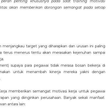
eran penting khususnya pada saat training motivasi
alitas akan memberikan dorongan semangat pada setiap
 menjangkau target yang diharapkan dan urusan ini paling
ara terus menerus tentu akan merasakan kejenuhan sampai
ja.
hment) supaya para pegawai tidak merasa bosan bekerja di
ksanakan untuk menambah kinerja mereka yakni dengan
.
 Kerja memberikan semangat motivasi kerja untuk pegawai
rapan yang diinginkan perusahaan. Banyak sekali manfaat
an antara lain: