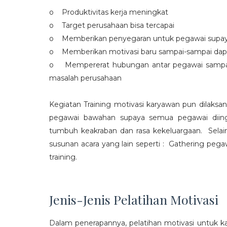
o Produktivitas kerja meningkat
o Target perusahaan bisa tercapai
o Memberikan penyegaran untuk pegawai supaya t
o Memberikan motivasi baru sampai-sampai dap
o Mempererat hubungan antar pegawai sampa
masalah perusahaan
Kegiatan Training motivasi karyawan pun dilaksa
pegawai bawahan supaya semua pegawai diing
tumbuh keakraban dan rasa kekeluargaan. Selain
susunan acara yang lain seperti : Gathering peg
training.
Jenis-Jenis Pelatihan Motivasi
Dalam penerapannya, pelatihan motivasi untuk k