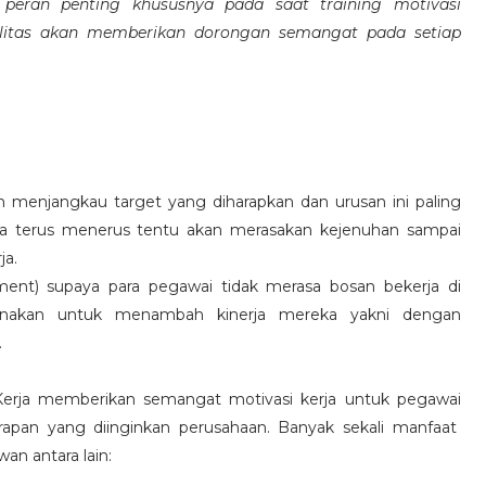
eran penting khususnya pada saat training motivasi
alitas akan memberikan dorongan semangat pada setiap
 menjangkau target yang diharapkan dan urusan ini paling
ara terus menerus tentu akan merasakan kejenuhan sampai
ja.
hment) supaya para pegawai tidak merasa bosan bekerja di
ksanakan untuk menambah kinerja mereka yakni dengan
.
 Kerja memberikan semangat motivasi kerja untuk pegawai
rapan yang diinginkan perusahaan. Banyak sekali manfaat
an antara lain: