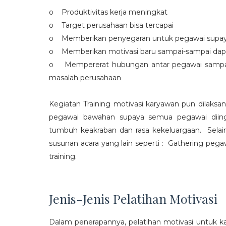
o Produktivitas kerja meningkat
o Target perusahaan bisa tercapai
o Memberikan penyegaran untuk pegawai supaya t
o Memberikan motivasi baru sampai-sampai dap
o Mempererat hubungan antar pegawai sampa
masalah perusahaan
Kegiatan Training motivasi karyawan pun dilaksa
pegawai bawahan supaya semua pegawai diing
tumbuh keakraban dan rasa kekeluargaan. Selain
susunan acara yang lain seperti : Gathering peg
training.
Jenis-Jenis Pelatihan Motivasi
Dalam penerapannya, pelatihan motivasi untuk k