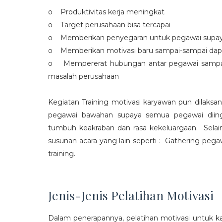
o Produktivitas kerja meningkat
o Target perusahaan bisa tercapai
o Memberikan penyegaran untuk pegawai supaya t
o Memberikan motivasi baru sampai-sampai dap
o Mempererat hubungan antar pegawai sampa
masalah perusahaan
Kegiatan Training motivasi karyawan pun dilaksa
pegawai bawahan supaya semua pegawai diing
tumbuh keakraban dan rasa kekeluargaan. Selain
susunan acara yang lain seperti : Gathering peg
training.
Jenis-Jenis Pelatihan Motivasi
Dalam penerapannya, pelatihan motivasi untuk k