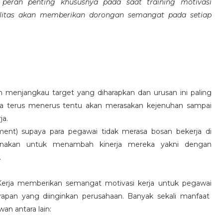
eran penting khususnya pada saat training motivasi
alitas akan memberikan dorongan semangat pada setiap
 menjangkau target yang diharapkan dan urusan ini paling
ara terus menerus tentu akan merasakan kejenuhan sampai
ja.
hment) supaya para pegawai tidak merasa bosan bekerja di
ksanakan untuk menambah kinerja mereka yakni dengan
.
 Kerja memberikan semangat motivasi kerja untuk pegawai
rapan yang diinginkan perusahaan. Banyak sekali manfaat
an antara lain: