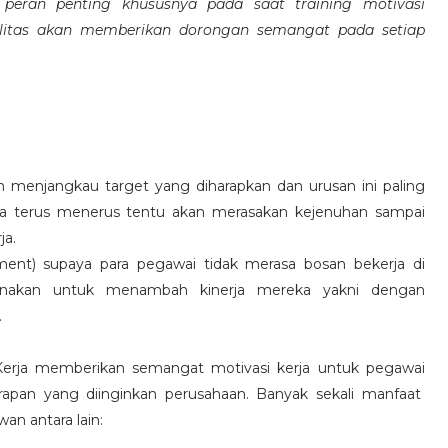
eran penting khususnya pada saat training motivasi
alitas akan memberikan dorongan semangat pada setiap
 menjangkau target yang diharapkan dan urusan ini paling
ara terus menerus tentu akan merasakan kejenuhan sampai
ja.
hment) supaya para pegawai tidak merasa bosan bekerja di
ksanakan untuk menambah kinerja mereka yakni dengan
.
 Kerja memberikan semangat motivasi kerja untuk pegawai
rapan yang diinginkan perusahaan. Banyak sekali manfaat
an antara lain: