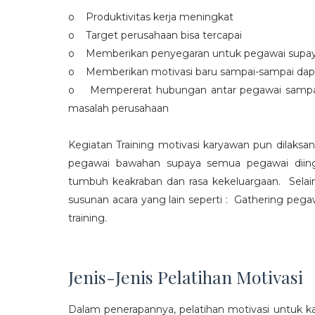
o Produktivitas kerja meningkat
o Target perusahaan bisa tercapai
o Memberikan penyegaran untuk pegawai supaya t
o Memberikan motivasi baru sampai-sampai dap
o Mempererat hubungan antar pegawai sampa
masalah perusahaan
Kegiatan Training motivasi karyawan pun dilaksa
pegawai bawahan supaya semua pegawai diing
tumbuh keakraban dan rasa kekeluargaan. Selain
susunan acara yang lain seperti : Gathering peg
training.
Jenis-Jenis Pelatihan Motivasi
Dalam penerapannya, pelatihan motivasi untuk k