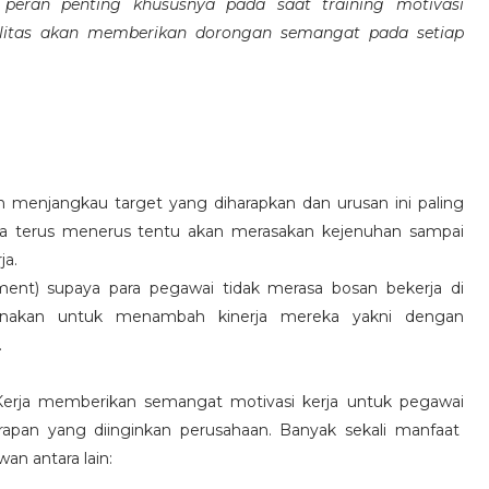
eran penting khususnya pada saat training motivasi
alitas akan memberikan dorongan semangat pada setiap
 menjangkau target yang diharapkan dan urusan ini paling
ara terus menerus tentu akan merasakan kejenuhan sampai
ja.
hment) supaya para pegawai tidak merasa bosan bekerja di
ksanakan untuk menambah kinerja mereka yakni dengan
.
 Kerja memberikan semangat motivasi kerja untuk pegawai
rapan yang diinginkan perusahaan. Banyak sekali manfaat
an antara lain: