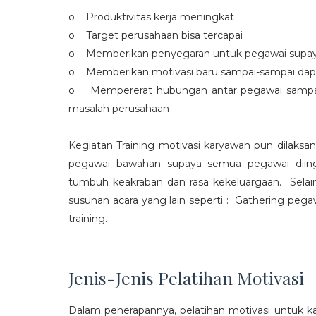
o Produktivitas kerja meningkat
o Target perusahaan bisa tercapai
o Memberikan penyegaran untuk pegawai supaya t
o Memberikan motivasi baru sampai-sampai dap
o Mempererat hubungan antar pegawai sampa
masalah perusahaan
Kegiatan Training motivasi karyawan pun dilaksa
pegawai bawahan supaya semua pegawai diing
tumbuh keakraban dan rasa kekeluargaan. Selain
susunan acara yang lain seperti : Gathering peg
training.
Jenis-Jenis Pelatihan Motivasi
Dalam penerapannya, pelatihan motivasi untuk k