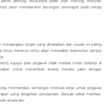
eran penting khususnya pada saat training motivasi
alitas akan memberikan dorongan semangat pada setiap
 menjangkau target yang diharapkan dan urusan ini paling
ara terus menerus tentu akan merasakan kejenuhan sampai
ja.
hment) supaya para pegawai tidak merasa bosan bekerja di
ksanakan untuk menambah kinerja mereka yakni dengan
.
 Kerja memberikan semangat motivasi kerja untuk pegawai
rapan yang diinginkan perusahaan. Banyak sekali manfaat
an antara lain: