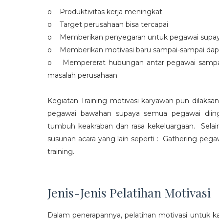
o Produktivitas kerja meningkat
o Target perusahaan bisa tercapai
o Memberikan penyegaran untuk pegawai supaya t
o Memberikan motivasi baru sampai-sampai dap
o Mempererat hubungan antar pegawai sampa
masalah perusahaan
Kegiatan Training motivasi karyawan pun dilaksa
pegawai bawahan supaya semua pegawai diing
tumbuh keakraban dan rasa kekeluargaan. Selain
susunan acara yang lain seperti : Gathering peg
training.
Jenis-Jenis Pelatihan Motivasi
Dalam penerapannya, pelatihan motivasi untuk k