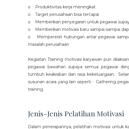
o Produktivitas kerja meningkat
o Target perusahaan bisa tercapai
o Memberikan penyegaran untuk pegawai supaya t
o Memberikan motivasi baru sampai-sampai dap
o Mempererat hubungan antar pegawai sampa
masalah perusahaan
Kegiatan Training motivasi karyawan pun dilaksa
pegawai bawahan supaya semua pegawai diing
tumbuh keakraban dan rasa kekeluargaan. Selain
susunan acara yang lain seperti : Gathering peg
training.
Jenis-Jenis Pelatihan Motivasi
Dalam penerapannya, pelatihan motivasi untuk k