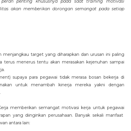
eran penting khususnya pada saat training motivasi
alitas akan memberikan dorongan semangat pada setiap
 menjangkau target yang diharapkan dan urusan ini paling
ara terus menerus tentu akan merasakan kejenuhan sampai
ja.
hment) supaya para pegawai tidak merasa bosan bekerja di
ksanakan untuk menambah kinerja mereka yakni dengan
.
 Kerja memberikan semangat motivasi kerja untuk pegawai
rapan yang diinginkan perusahaan. Banyak sekali manfaat
an antara lain: