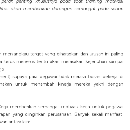
eran penting khususnya pada saat training motivasi
alitas akan memberikan dorongan semangat pada setiap
 menjangkau target yang diharapkan dan urusan ini paling
ara terus menerus tentu akan merasakan kejenuhan sampai
ja.
hment) supaya para pegawai tidak merasa bosan bekerja di
ksanakan untuk menambah kinerja mereka yakni dengan
.
 Kerja memberikan semangat motivasi kerja untuk pegawai
rapan yang diinginkan perusahaan. Banyak sekali manfaat
an antara lain: