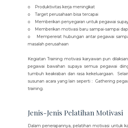
o Produktivitas kerja meningkat
o Target perusahaan bisa tercapai
o Memberikan penyegaran untuk pegawai supaya t
o Memberikan motivasi baru sampai-sampai dap
o Mempererat hubungan antar pegawai sampa
masalah perusahaan
Kegiatan Training motivasi karyawan pun dilaksa
pegawai bawahan supaya semua pegawai diing
tumbuh keakraban dan rasa kekeluargaan. Selain
susunan acara yang lain seperti : Gathering peg
training.
Jenis-Jenis Pelatihan Motivasi
Dalam penerapannya, pelatihan motivasi untuk k